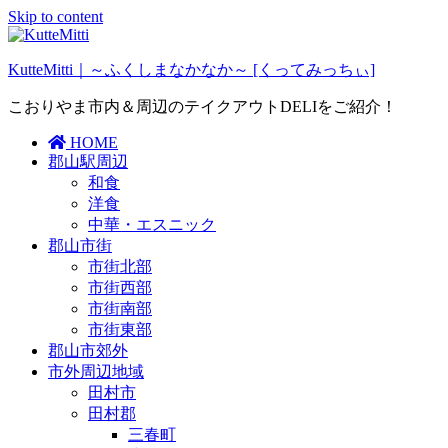
Skip to content
KutteMitti｜～ふくしまなかなか～ [くってみっちぃ]
こおりやま市内＆周辺のテイクアウトDELIをご紹介！
HOME
郡山駅周辺
和食
洋食
中華・エスニック
郡山市街
市街北部
市街西部
市街南部
市街東部
郡山市郊外
市外周辺地域
田村市
田村郡
三春町