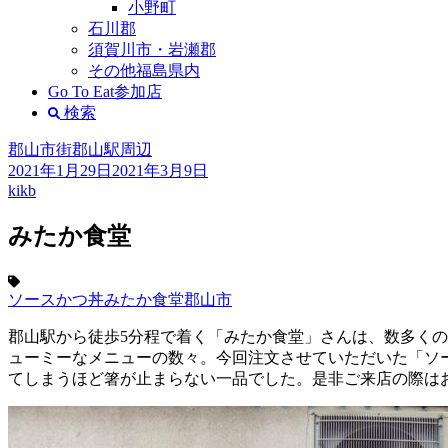
小野町
石川郡
須賀川市・岩瀬郡
その他福島県内
Go To Eat参加店
検索
郡山市街
郡山駅周辺
2021年1月29日
2021年3月9日
kikb
みたか食堂
ソースかつ丼
みたか食堂
郡山市
郡山駅から徒歩5分程で着く「みたか食堂」さんは、数多く
ューミーなメニューの数々。今回注文させていただいた「ソ
てしまうほど箸が止まらない一品でした。是非ご来店の際は