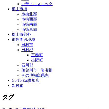
中華・エスニック
郡山市街
市街北部
市街西部
市街南部
市街東部
郡山市郊外
市外周辺地域
田村市
田村郡
三春町
小野町
石川郡
須賀川市・岩瀬郡
その他福島県内
Go To Eat参加店
検索
タグ