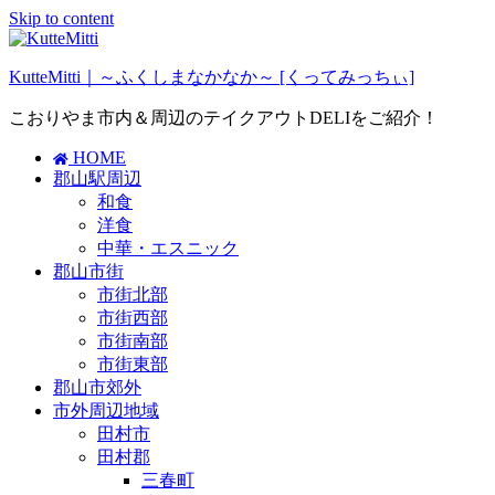
Skip to content
KutteMitti｜～ふくしまなかなか～ [くってみっちぃ]
こおりやま市内＆周辺のテイクアウトDELIをご紹介！
HOME
郡山駅周辺
和食
洋食
中華・エスニック
郡山市街
市街北部
市街西部
市街南部
市街東部
郡山市郊外
市外周辺地域
田村市
田村郡
三春町