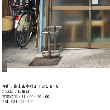
ソ
ー
ス
か
住所：郡山市本町１丁目１８−８
つ
定休日：日曜日
丼
営業時間：11：00～20：00
1,000
円
TEL: 024-922-0746
（税
込