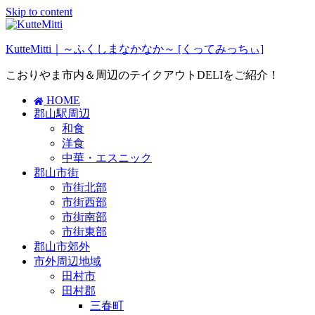
Skip to content
KutteMitti｜～ふくしまなかなか～ [くってみっちぃ]
こおりやま市内＆周辺のテイクアウトDELIをご紹介！
HOME
郡山駅周辺
和食
洋食
中華・エスニック
郡山市街
市街北部
市街西部
市街南部
市街東部
郡山市郊外
市外周辺地域
田村市
田村郡
三春町