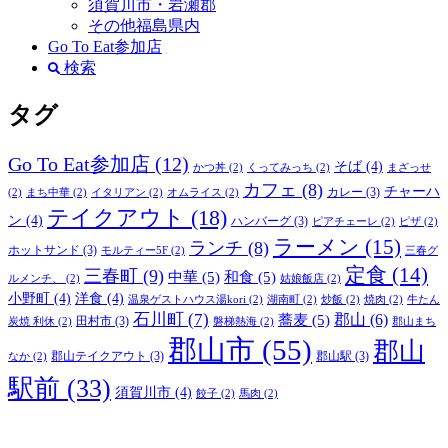
須賀川市・岩瀬郡
その他福島県内
Go To Eat参加店
検索
タグ
Go To Eat参加店
(12)
そば
(4)
かつ丼
(2)
くってみっち
(2)
まざっせ
カフェ
(8)
チャーハ
カレー
(3)
(2)
まち中華
(2)
イタリアン
(2)
オムライス
(2)
テイクアウト
(18)
ン
(4)
ハンバーグ
(3)
ピアチェーレ
(2)
ピザ
(2)
ラーメン
(15)
ランチ
(8)
ホットサンド
(3)
モルティー5F
(2)
三春グ
定食
(14)
三春町
(9)
中華
(5)
和食
(5)
ルメンチ、
(2)
姑娘飯店
(2)
小野町
(4)
洋食
(4)
温泉ゲストハウス湯kori
(2)
湖南町
(2)
炒飯
(2)
焼肉
(2)
牛たん
石川町
(7)
郡山
(6)
蕎麦
(5)
田村市
(3)
炭焼 利休
(2)
磐梯熱海
(2)
郡山まち
郡山市
(55)
郡山
郡山テイクアウト
(3)
郡山駅
(3)
なか
(2)
駅前
(33)
須賀川市
(4)
餃子
(2)
馬肉
(2)