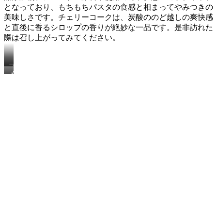
となっており、もちもちパスタの食感と相まってやみつきの
美味しさです。チェリーコークは、炭酸ののど越しの爽快感
と直後に香るシロップの香りが絶妙な一品です。是非訪れた
際は召し上がってみてください。
ブ
メ
リ
ニ
キ
ュ
ナ
ー
ポ
リ
タ
ン
（税
抜
880
円）
&
チ
ェ
リ
ー
コ
ー