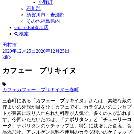
小野町
石川郡
須賀川市・岩瀬郡
その他福島県内
Go To Eat参加店
検索
田村市
2020年12月25日
2020年12月25日
kikb
カフェー ブリキイヌ
カフェ
カフェー ブリキイヌ
三春町
三春町にある「
カフェー ブリキイヌ
」さんは、素敵な蔵の
佇まいの外観が目をひくカフェです。カラダ思いのコンセプ
トが豊富に取り入れられた料理が人気で、多くの人が訪れま
す。今回いただいたのは、「
ナポリタン
」と「
チェーリーコ
ーク
」ナポリタンのケチャップは、特別に栽培した食塩、食
品添加物、アレルゲン原料不使用のカラダ想いのケチャップ