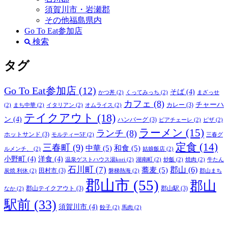
須賀川市・岩瀬郡
その他福島県内
Go To Eat参加店
検索
タグ
Go To Eat参加店
(12)
そば
(4)
かつ丼
(2)
くってみっち
(2)
まざっせ
カフェ
(8)
チャーハ
カレー
(3)
(2)
まち中華
(2)
イタリアン
(2)
オムライス
(2)
テイクアウト
(18)
ン
(4)
ハンバーグ
(3)
ピアチェーレ
(2)
ピザ
(2)
ラーメン
(15)
ランチ
(8)
ホットサンド
(3)
モルティー5F
(2)
三春グ
定食
(14)
三春町
(9)
中華
(5)
和食
(5)
ルメンチ、
(2)
姑娘飯店
(2)
小野町
(4)
洋食
(4)
温泉ゲストハウス湯kori
(2)
湖南町
(2)
炒飯
(2)
焼肉
(2)
牛たん
石川町
(7)
郡山
(6)
蕎麦
(5)
田村市
(3)
炭焼 利休
(2)
磐梯熱海
(2)
郡山まち
郡山市
(55)
郡山
郡山テイクアウト
(3)
郡山駅
(3)
なか
(2)
駅前
(33)
須賀川市
(4)
餃子
(2)
馬肉
(2)