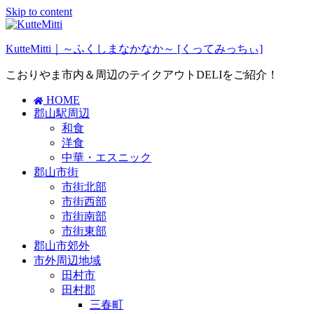
Skip to content
KutteMitti｜～ふくしまなかなか～ [くってみっちぃ]
こおりやま市内＆周辺のテイクアウトDELIをご紹介！
HOME
郡山駅周辺
和食
洋食
中華・エスニック
郡山市街
市街北部
市街西部
市街南部
市街東部
郡山市郊外
市外周辺地域
田村市
田村郡
三春町