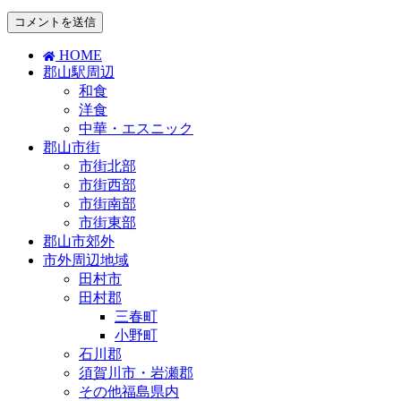
HOME
郡山駅周辺
和食
洋食
中華・エスニック
郡山市街
市街北部
市街西部
市街南部
市街東部
郡山市郊外
市外周辺地域
田村市
田村郡
三春町
小野町
石川郡
須賀川市・岩瀬郡
その他福島県内