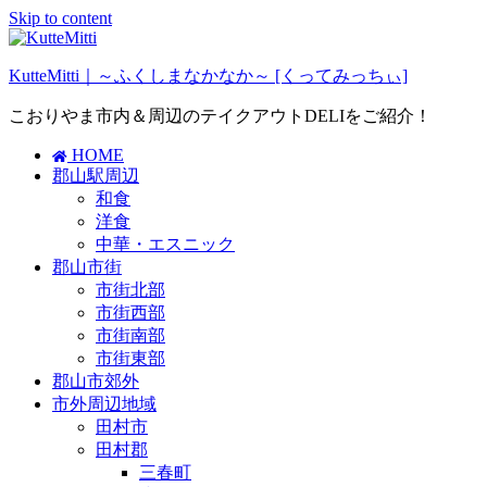
Skip to content
KutteMitti｜～ふくしまなかなか～ [くってみっちぃ]
こおりやま市内＆周辺のテイクアウトDELIをご紹介！
HOME
郡山駅周辺
和食
洋食
中華・エスニック
郡山市街
市街北部
市街西部
市街南部
市街東部
郡山市郊外
市外周辺地域
田村市
田村郡
三春町