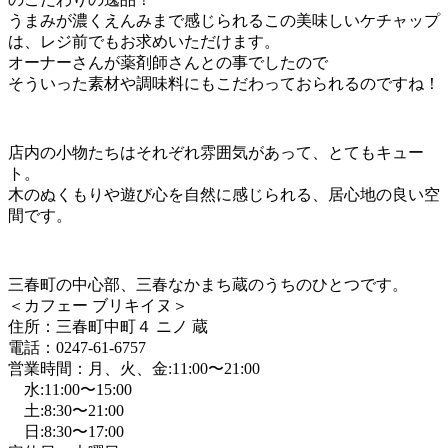
ラ
付
うまみが濃くえんみまで感じられるこの美味しいケチャップ
イ
は、レジ前でもお求めいただけます。
ス
オーナーさんが薬剤師さんとの事でしたので
1,200
そういった素材や調味料にもこだわっておられるのですね！
円
（2022
年
10
月）
店内の小物たちはそれぞれ雰囲気があって、とてもキュー
ト。
木のぬくもりや遊び心を自然に感じられる、居心地の良い空
間です。
三春町の中心部、三春なかまち蔵のうちのひとつです。
＜カフェー ブリキイヌ＞
住所：三春町中町４ ニノ 蔵
電話：0247-61-6757
営業時間：月、火、金:11:00〜21:00
水:11:00〜15:00
土:8:30〜21:00
日:8:30〜17:00