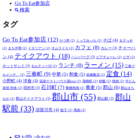
Go To Eat参加店
検索
タグ
Go To Eat参加店
(12)
そば
(4)
かつ丼
(2)
くってみっち
(2)
まざっせ
カフェ
(8)
チャーハ
カレー
(3)
(2)
まち中華
(2)
イタリアン
(2)
オムライス
(2)
テイクアウト
(18)
ン
(4)
ハンバーグ
(3)
ピアチェーレ
(2)
ピザ
(2)
ラーメン
(15)
ランチ
(8)
ホットサンド
(3)
モルティー5F
(2)
三春グ
定食
(14)
三春町
(9)
中華
(5)
和食
(5)
ルメンチ、
(2)
姑娘飯店
(2)
小野町
(4)
洋食
(4)
温泉ゲストハウス湯kori
(2)
湖南町
(2)
炒飯
(2)
焼肉
(2)
牛たん
石川町
(7)
郡山
(6)
蕎麦
(5)
田村市
(3)
炭焼 利休
(2)
磐梯熱海
(2)
郡山まち
郡山市
(55)
郡山
郡山テイクアウト
(3)
郡山駅
(3)
なか
(2)
駅前
(33)
須賀川市
(4)
餃子
(2)
馬肉
(2)
お問い合わせ