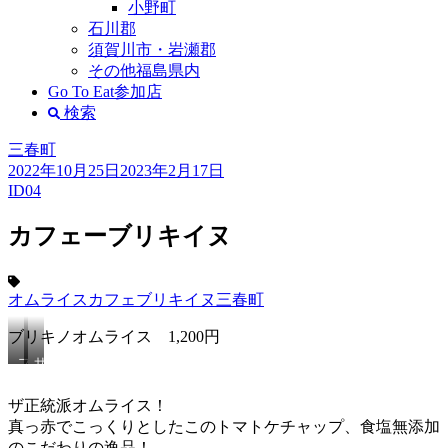
小野町
石川郡
須賀川市・岩瀬郡
その他福島県内
Go To Eat参加店
検索
三春町
2022年10月25日
2023年2月17日
ID04
カフェーブリキイヌ
オムライス
カフェ
ブリキイヌ
三春町
ブリキノオムライス 1,200円
ブ
サ
リ
ラ
キ
ダ・
ザ正統派オムライス！
ノ
ス
真っ赤でこっくりとしたこのトマトケチャップ、食塩無添加
オ
ー
のこだわりの逸品！
ム
プ