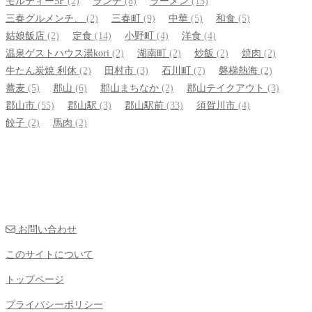
モルティー5F
(2)
ランチ
(8)
ラーメン
(15)
三春グルメンチ、
(2)
三春町
(9)
中華
(5)
和食
(5)
姑娘飯店
(2)
定食
(14)
小野町
(4)
洋食
(4)
温泉ゲストハウス湯kori
(2)
湖南町
(2)
炒飯
(2)
焼肉
(2)
牛たん炭焼 利休
(2)
田村市
(3)
石川町
(7)
磐梯熱海
(2)
蕎麦
(5)
郡山
(6)
郡山まちなか
(2)
郡山テイクアウト
(3)
郡山市
(55)
郡山駅
(3)
郡山駅前
(33)
須賀川市
(4)
餃子
(2)
馬肉
(2)
お問い合わせ
このサイトについて
トップページ
プライバシーポリシー