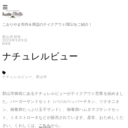
KutteMitti
こおりやま市内＆周辺のテイクアウトDELIをご紹介！
｜
～
郡山市郊外
2020年5月9日
ふ
KIKB
く
し
ナチュレルビュー
ま
な
か
な
ナチュレルビュー
郡山市
か
～
[く
郡山市御前にあるナチュレルビューがテイクアウト営業を始めまし
っ
た。バーガーサンドセット（バジルペッパーチキン、ツナオニオ
て
ン、御養卵たっぷり玉子サンド）、御養卵ハムタマゴサンドセッ
み
っ
ト、ミネストローネなどが販売されています。是非、おためしくだ
ち
さい。くわしくは、
こちら
から。
ぃ]