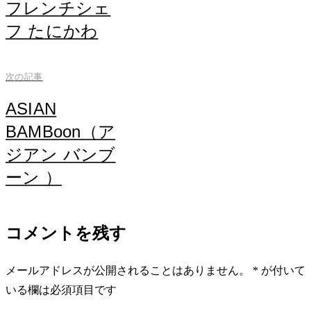
稿
フレンチシェ
ナ
フ たにかわ
ビ
前
ゲ
の
次の記事
ー
記
ASIAN
事
シ
BAMBoon（ア
ョ
ジアン バンブ
ン
ーン ）
次
の
コメントを残す
記
事
メールアドレスが公開されることはありません。
*
が付いて
いる欄は必須項目です