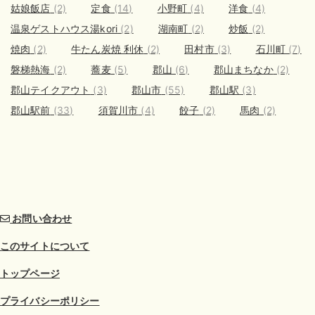
姑娘飯店
(2)
定食
(14)
小野町
(4)
洋食
(4)
温泉ゲストハウス湯kori
(2)
湖南町
(2)
炒飯
(2)
焼肉
(2)
牛たん炭焼 利休
(2)
田村市
(3)
石川町
(7)
磐梯熱海
(2)
蕎麦
(5)
郡山
(6)
郡山まちなか
(2)
郡山テイクアウト
(3)
郡山市
(55)
郡山駅
(3)
郡山駅前
(33)
須賀川市
(4)
餃子
(2)
馬肉
(2)
お問い合わせ
このサイトについて
トップページ
プライバシーポリシー