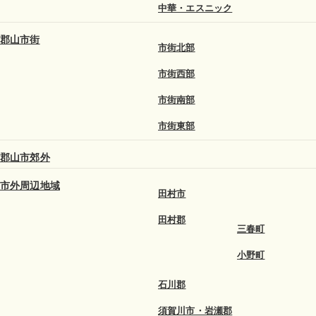
中華・エスニック
郡山市街
市街北部
市街西部
市街南部
市街東部
郡山市郊外
市外周辺地域
田村市
田村郡
三春町
小野町
石川郡
須賀川市・岩瀬郡