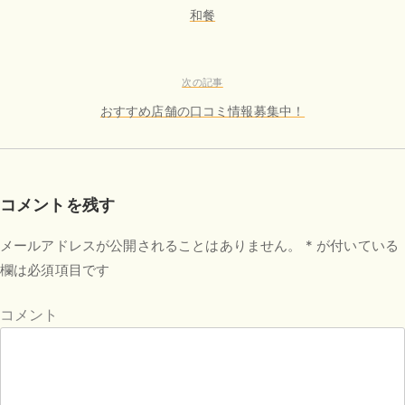
稿
和餐
ナ
前
ビ
の
次の記事
記
ゲ
事
おすすめ店舗の口コミ情報募集中！
ー
次
の
シ
記
ョ
コメントを残す
事
ン
メールアドレスが公開されることはありません。
*
が付いている
欄は必須項目です
コメント