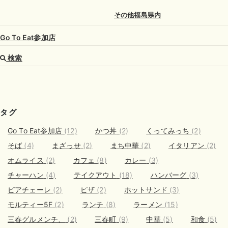
その他福島県内
Go To Eat参加店
検索
タグ
Go To Eat参加店
(12)
かつ丼
(2)
くってみっち
(2)
そば
(4)
まざっせ
(2)
まち中華
(2)
イタリアン
(2)
オムライス
(2)
カフェ
(8)
カレー
(3)
チャーハン
(4)
テイクアウト
(18)
ハンバーグ
(3)
ピアチェーレ
(2)
ピザ
(2)
ホットサンド
(3)
モルティー5F
(2)
ランチ
(8)
ラーメン
(15)
三春グルメンチ、
(2)
三春町
(9)
中華
(5)
和食
(5)