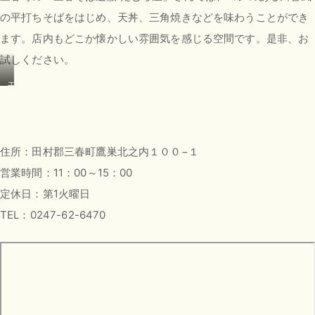
て
の平打ちそばをはじめ、天丼、三角焼きなどを味わうことができ
み
っ
ます。店内もどこか懐かしい雰囲気を感じる空間です。是非、お
ち
試しください。
ぃ]
天
ざ
る
そ
ば
住所：田村郡三春町鷹巣北之内１００−１
1
営業時間：11：00～15：00
3
定休日：第1火曜日
0
0
TEL：0247-62-6470
円
（
税
込
）