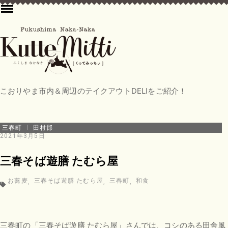
KutteMitti
こおりやま市内＆周辺のテイクアウトDELIをご紹介！
｜
～
ふ
三春町
田村郡
く
2021年3月5日
し
ま
三春そば遊膳 たむら屋
な
か
お蕎麦
三春そば遊膳 たむら屋
三春町
和食
な
か
～
[く
っ
三春町の「三春そば遊膳 たむら屋」さんでは、コシのある田舎風