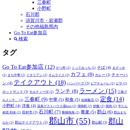
三春町
小野町
石川郡
須賀川市・岩瀬郡
その他福島県内
Go To Eat参加店
検索
タグ
Go To Eat参加店
(12)
そば
(4)
かつ丼
(2)
くってみっち
(2)
まざっせ
カフェ
(8)
チャーハ
カレー
(3)
(2)
まち中華
(2)
イタリアン
(2)
オムライス
(2)
テイクアウト
(18)
ン
(4)
ハンバーグ
(3)
ピアチェーレ
(2)
ピザ
(2)
ラーメン
(15)
ランチ
(8)
ホットサンド
(3)
モルティー5F
(2)
三春グ
定食
(14)
三春町
(9)
中華
(5)
和食
(5)
ルメンチ、
(2)
姑娘飯店
(2)
小野町
(4)
洋食
(4)
温泉ゲストハウス湯kori
(2)
湖南町
(2)
炒飯
(2)
焼肉
(2)
牛たん
石川町
(7)
郡山
(6)
蕎麦
(5)
田村市
(3)
炭焼 利休
(2)
磐梯熱海
(2)
郡山まち
郡山市
(55)
郡山
郡山テイクアウト
(3)
郡山駅
(3)
なか
(2)