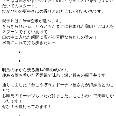
「そばは乾きやすいのでお早めにどうぞ」と声をかけていた
だいてのスタート。
ぴかぴかの更科そばの香りとのどごしがぴかいちです。
親子丼は白米or玄米が選べます。
きらきらひかる、とろとろたまごに包まれた鶏肉とごはんを
スプーンですくいあげて
口の中に入れた瞬間に広がる芳醇なおだしの旨み！
水筒にいれて持ち歩きたいっ！
明治の頃から残る築140年の蔵の中。
趣ある落ち着いた雰囲気で味わう深い旨みの親子丼です。
通りに面した「わこうぼう」ドーナツ屋さんが姉妹店とのこ
とで
お味見のドーナツもいただけました。もちふわ～で美味しか
ったです！
ぜひ！今度行ってみます！