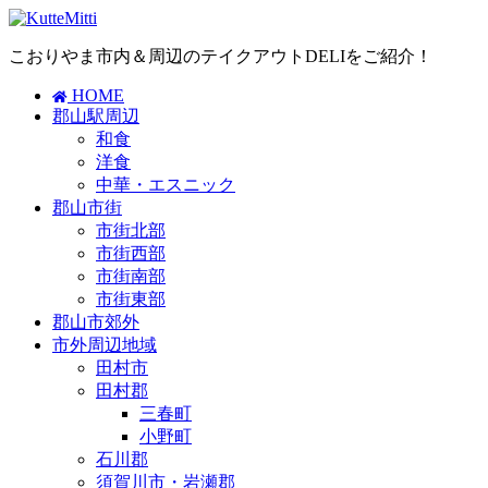
こおりやま市内＆周辺のテイクアウトDELIをご紹介！
HOME
郡山駅周辺
和食
洋食
中華・エスニック
郡山市街
市街北部
市街西部
市街南部
市街東部
郡山市郊外
市外周辺地域
田村市
田村郡
三春町
小野町
石川郡
須賀川市・岩瀬郡