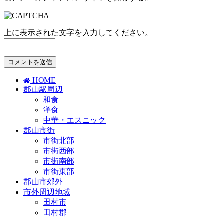
上に表示された文字を入力してください。
HOME
郡山駅周辺
和食
洋食
中華・エスニック
郡山市街
市街北部
市街西部
市街南部
市街東部
郡山市郊外
市外周辺地域
田村市
田村郡