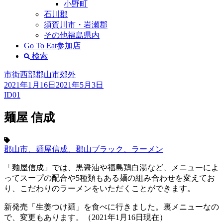
小野町
石川郡
須賀川市・岩瀬郡
その他福島県内
Go To Eat参加店
検索
市街西部
郡山市郊外
2021年1月16日
2021年5月3日
ID01
麺屋 信成
郡山市、麺屋信成、郡山ブラック、ラーメン
「麺屋信成」では、黒醤油や福島鶏白湯など、メニューによ
ってスープの配合や5種類もある麺の組み合わせを変えてお
り、こだわりのラーメンをいただくことができます。
新発売「生姜つけ麺」を食べに行きました。裏メニューなの
で、変更もあります。（2021年1月16日現在）