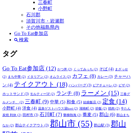
三春町
小野町
石川郡
須賀川市・岩瀬郡
その他福島県内
Go To Eat参加店
検索
タグ
Go To Eat参加店
(12)
そば
(4)
かつ丼
(2)
くってみっち
(2)
まざっせ
カフェ
(8)
チャーハ
カレー
(3)
(2)
まち中華
(2)
イタリアン
(2)
オムライス
(2)
テイクアウト
(18)
ン
(4)
ハンバーグ
(3)
ピアチェーレ
(2)
ピザ
(2)
ラーメン
(15)
ランチ
(8)
ホットサンド
(3)
モルティー5F
(2)
三春グ
定食
(14)
三春町
(9)
中華
(5)
和食
(5)
ルメンチ、
(2)
姑娘飯店
(2)
小野町
(4)
洋食
(4)
温泉ゲストハウス湯kori
(2)
湖南町
(2)
炒飯
(2)
焼肉
(2)
牛たん
石川町
(7)
郡山
(6)
蕎麦
(5)
田村市
(3)
炭焼 利休
(2)
磐梯熱海
(2)
郡山まち
郡山市
(55)
郡山
郡山テイクアウト
(3)
郡山駅
(3)
なか
(2)