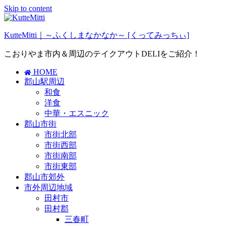
Skip to content
KutteMitti｜～ふくしまなかなか～ [くってみっちぃ]
こおりやま市内＆周辺のテイクアウトDELIをご紹介！
HOME
郡山駅周辺
和食
洋食
中華・エスニック
郡山市街
市街北部
市街西部
市街南部
市街東部
郡山市郊外
市外周辺地域
田村市
田村郡
三春町